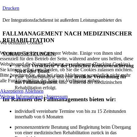
Drucken
Der Integrationsfachdienst ist außerdem Leistungsanbieter des
FALLMANAGEMENT NACH MEDIZINISCHER
REHABILITATION
Wir benutzen Cookies
Wir nutzen Cookies auf unserer Website. Einige von ihnen sind
VORAUSSETZUNGEN:
essenziell für den Betrieb der Seite, während andere uns helfen, diese
Website und die Nutzererfahrung zu verbessern (Tracking Cookies).
Sie sind
Versicherte*r der Deutschen Rentenversicherung
Sie können selbst entscheiden, ob Sie die Cookies zulassen möchten.
Nord oder Bund
.
Bitte beachten Sie, dass bei einer Ablehnung womöglich nicht mehr
Eine Bedarfsanalyse und eine
ärztliche Verordnung für
alle Funktionalitäten der Seite zur Verfügung stehen.
das Fallmanagement
sind während der medizinischen
Rehabilitation erfolgt.
Akzeptieren
Ablehnen
Weitere Informationen
|
Impressum
Im Rahmen des Fallmanagements bieten wir:
individuell vereinbarte Termine von bis zu 15 Zeitstunden
innerhalb von 6 Monaten
personenzentrierte Beratung und Begleitung beim Übergang
von einer medizinischen Rehabilitation zurück in das